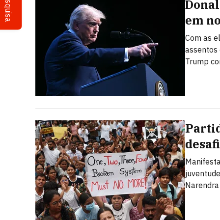
Pesquisa
Donal
em n
Com as el
assentos 
Trump cor
Parti
desaf
Manifesta
juventude
Narendra