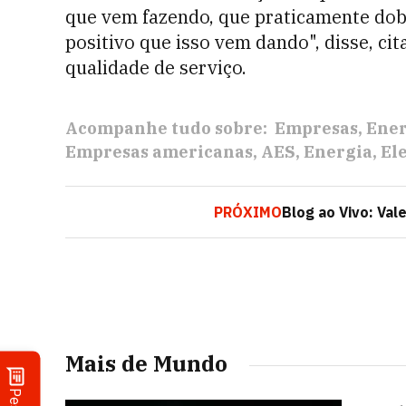
que vem fazendo, que praticamente dob
positivo que isso vem dando", disse, ci
qualidade de serviço.
Acompanhe tudo sobre:
Empresas
Ener
Empresas americanas
AES
Energia
El
PRÓXIMO
Blog ao Vivo: Val
Mais de Mundo