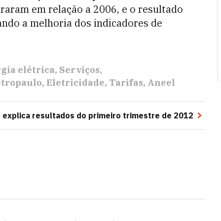
raram em relação a 2006, e o resultado
tando a melhoria dos indicadores de
gia elétrica
Serviços
etropaulo
Eletricidade
Tarifas
Aneel
e explica resultados do primeiro trimestre de 2012