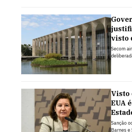
Govern
justi
visto
Secom ain
deliberad
Visto
EUA é
Estad
Sanção oc
Barnes e