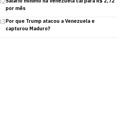
02
Salário mínimo na Venezuela cai para R$ 2,72
por mês
03
Por que Trump atacou a Venezuela e
capturou Maduro?