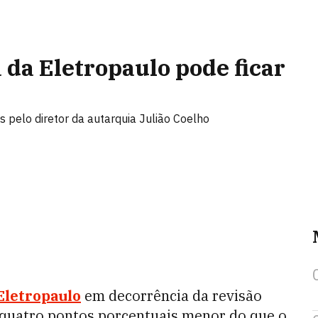
 da Eletropaulo pode ficar
as pelo diretor da autarquia Julião Coelho
Eletropaulo
em decorrência da revisão
 quatro pontos porcentuais menor do que o