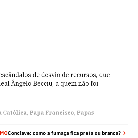
scândalos de desvio de recursos, que
deal Ângelo Becciu, a quem não foi
a Católica
Papa Francisco
Papas
IMO
Conclave: como a fumaça fica preta ou branca?