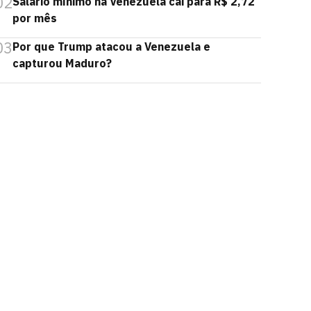
02
Salário mínimo na Venezuela cai para R$ 2,72
por mês
03
Por que Trump atacou a Venezuela e
capturou Maduro?