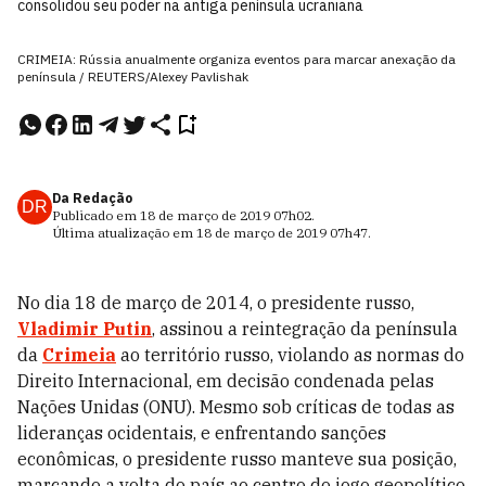
consolidou seu poder na antiga península ucraniana
CRIMEIA: Rússia anualmente organiza eventos para marcar anexação da
península / REUTERS/Alexey Pavlishak
Da Redação
DR
Publicado em
18 de março de 2019
07h02
.
Última atualização em
18 de março de 2019
07h47
.
No dia 18 de março de 2014, o presidente russo,
Vladimir Putin
, assinou a reintegração da península
da
Crimeia
ao território russo, violando as normas do
Direito Internacional, em decisão condenada pelas
Nações Unidas (ONU). Mesmo sob críticas de todas as
lideranças ocidentais, e enfrentando sanções
econômicas, o presidente russo manteve sua posição,
marcando a volta do país ao centro do jogo geopolítico