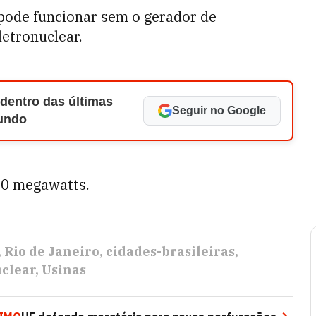
 pode funcionar sem o gerador de
letronuclear.
 dentro das últimas
Seguir no Google
Mundo
50 megawatts.
Rio de Janeiro
cidades-brasileiras
clear
Usinas