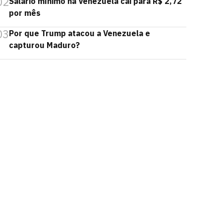
02
Salário mínimo na Venezuela cai para R$ 2,72
por mês
03
Por que Trump atacou a Venezuela e
capturou Maduro?