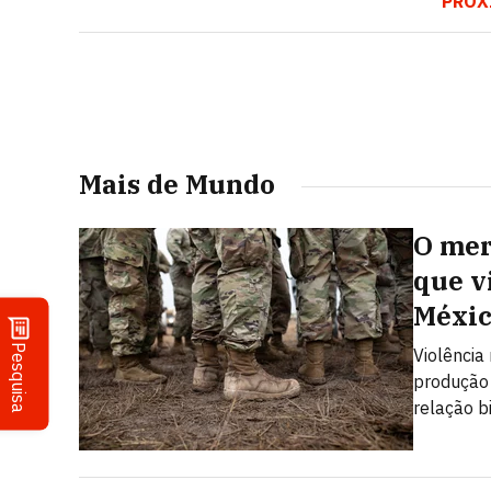
PRÓX
Mais de Mundo
O mer
que v
Méxi
Pesquisa
Violência
produção 
relação b