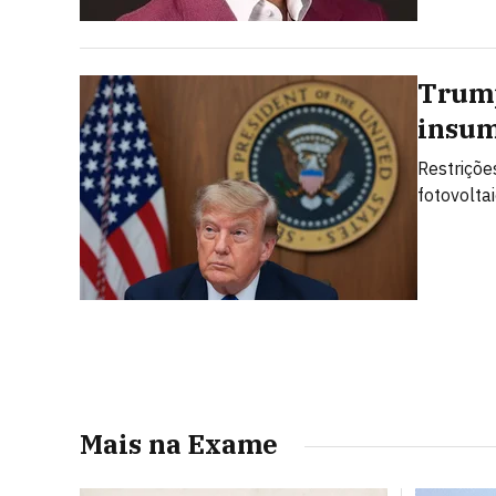
Trump
insum
Restriçõe
fotovolta
Mais na Exame