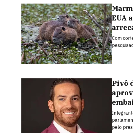
Marmo
EUA a
arrec
Com corte
pesquisad
Pivô 
aprov
embai
Integrant
parlamen
pelo pres