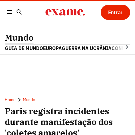
Entrar
Mundo
GUIA DE MUNDO
EUROPA
GUERRA NA UCRÂNIA
CONFLITO
Home
Mundo
Paris registra incidentes
durante manifestação dos
'coletes amarelos'