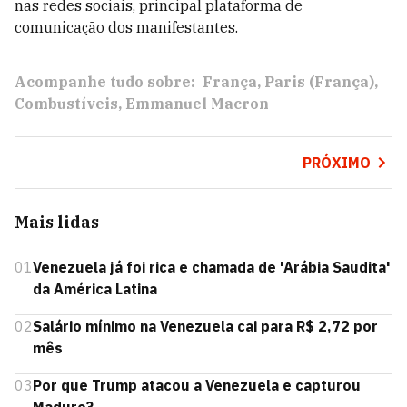
nas redes sociais, principal plataforma de
comunicação dos manifestantes.
Acompanhe tudo sobre:
França
Paris (França)
Combustíveis
Emmanuel Macron
PRÓXIMO
Mais lidas
01
Venezuela já foi rica e chamada de 'Arábia Saudita'
da América Latina
02
Salário mínimo na Venezuela cai para R$ 2,72 por
mês
03
Por que Trump atacou a Venezuela e capturou