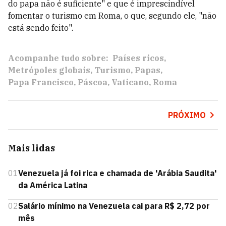
do papa não é suficiente" e que é imprescindível
fomentar o turismo em Roma, o que, segundo ele, "não
está sendo feito".
Acompanhe tudo sobre:
Países ricos
Metrópoles globais
Turismo
Papas
Papa Francisco
Páscoa
Vaticano
Roma
PRÓXIMO
Mais lidas
01
Venezuela já foi rica e chamada de 'Arábia Saudita'
da América Latina
02
Salário mínimo na Venezuela cai para R$ 2,72 por
mês