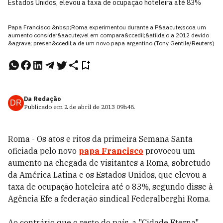
Estados Unidos, elevou a taxa de ocupação hoteleira até 83%
Papa Francisco:&nbsp;Roma experimentou durante a P&aacute;scoa um
aumento consider&aacute;vel em compara&ccedil;&atilde;o a 2012 devido
&agrave; presen&ccedil;a de um novo papa argentino (Tony Gentile/Reuters)
Da Redação
DR
Publicado em
2 de abril de 2013
09h48
.
Roma - Os atos e ritos da primeira Semana Santa
oficiada pelo novo
papa Francisco
provocou um
aumento na chegada de visitantes a Roma, sobretudo
da América Latina e os Estados Unidos, que elevou a
taxa de ocupação hoteleira até o 83%, segundo disse à
Agência Efe a federação sindical Federalberghi Roma.
Ao contrário que o resto do país, a "Cidade Eterna"