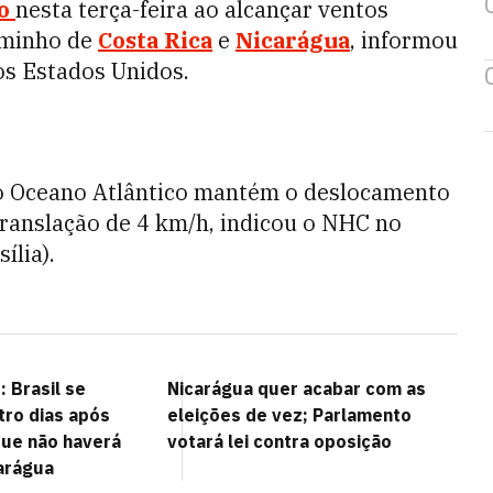
ão
nesta terça-feira ao alcançar ventos
aminho de
Costa Rica
e
Nicarágua
, informou
os Estados Unidos.
no Oceano Atlântico mantém o deslocamento
ranslação de 4 km/h, indicou o NHC no
ília).
 Brasil se
Nicarágua quer acabar com as
tro dias após
eleições de vez; Parlamento
que não haverá
votará lei contra oposição
carágua