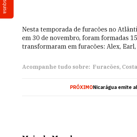
Pesquisa
Nesta temporada de furacões no Atlânt
em 30 de novembro, foram formadas 15 
transformaram em furacões: Alex, Earl,
Acompanhe tudo sobre:
Furacões
Costa
PRÓXIMO
Nicarágua emite a