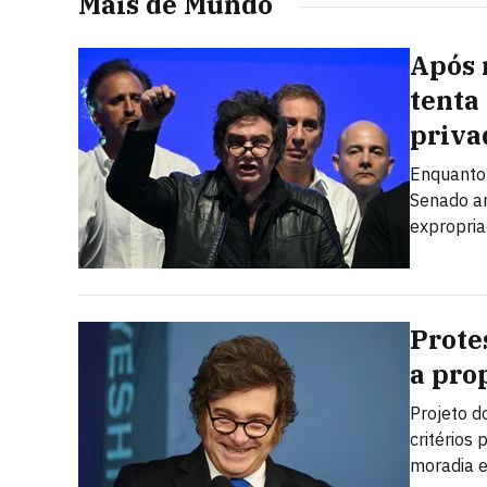
Mais de Mundo
Após 
tenta
priva
Enquanto 
Senado ar
expropria
Prote
a prop
Projeto d
critérios
moradia e