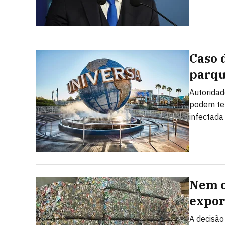
Caso 
parqu
Autoridad
podem ter
infectada
Nem o
expor
A decisão