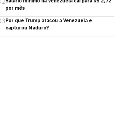
02
Salário mínimo na Venezuela cai para R$ 2,72
por mês
03
Por que Trump atacou a Venezuela e
capturou Maduro?