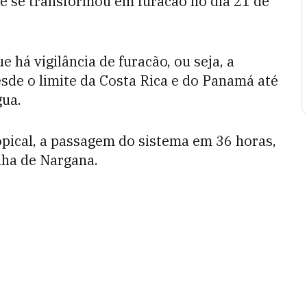
e se transformou em furacão no dia 21 de
há vigilância de furacão, ou seja, a
de o limite da Costa Rica e do Panamá até
gua.
ical, a passagem do sistema em 36 horas,
lha de Nargana.