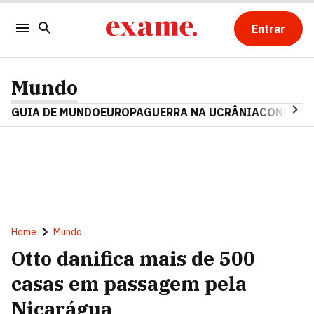
Entrar
Mundo
GUIA DE MUNDO
EUROPA
GUERRA NA UCRÂNIA
CONFLITO
Home
Mundo
Otto danifica mais de 500
casas em passagem pela
Nicarágua