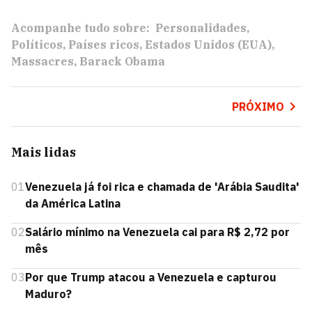
Acompanhe tudo sobre:
Personalidades
Políticos
Países ricos
Estados Unidos (EUA)
Massacres
Barack Obama
PRÓXIMO
Mais lidas
01
Venezuela já foi rica e chamada de 'Arábia Saudita'
da América Latina
02
Salário mínimo na Venezuela cai para R$ 2,72 por
mês
03
Por que Trump atacou a Venezuela e capturou
Maduro?