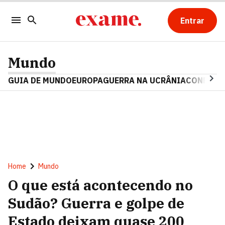
Entrar
Mundo
GUIA DE MUNDO
EUROPA
GUERRA NA UCRÂNIA
CONFLITO
Home
Mundo
O que está acontecendo no
Sudão? Guerra e golpe de
Estado deixam quase 200