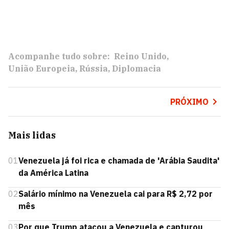
Acompanhe tudo sobre:
Reino Unido
União Europeia
Rússia
Diplomacia
PRÓXIMO
Mais lidas
01
Venezuela já foi rica e chamada de 'Arábia Saudita'
da América Latina
02
Salário mínimo na Venezuela cai para R$ 2,72 por
mês
03
Por que Trump atacou a Venezuela e capturou