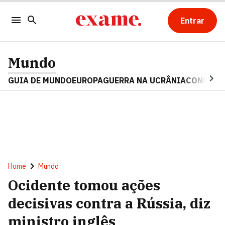
Entrar
Mundo
GUIA DE MUNDO
EUROPA
GUERRA NA UCRÂNIA
CONFLITO
Home
Mundo
Ocidente tomou ações
decisivas contra a Rússia, diz
ministro inglês