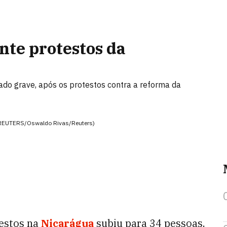
te protestos da
ado grave, após os protestos contra a reforma da
s (REUTERS/Oswaldo Rivas/Reuters)
estos na
Nicarágua
subiu para 34 pessoas,