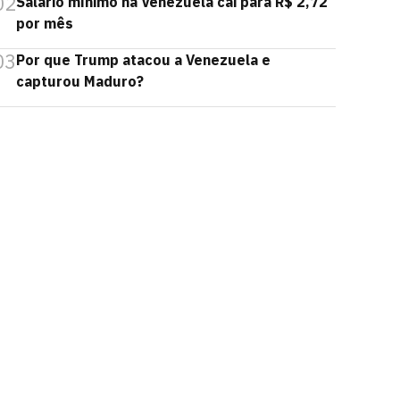
02
Salário mínimo na Venezuela cai para R$ 2,72
por mês
03
Por que Trump atacou a Venezuela e
capturou Maduro?