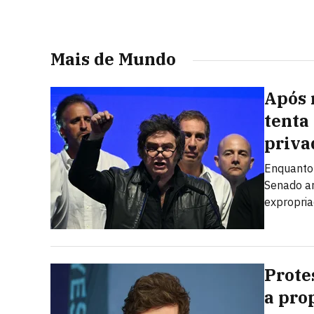
Mais de Mundo
Após 
tenta
priva
Enquanto 
Senado ar
expropria
Prote
a prop