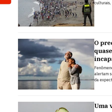
culturais,
O pre
quase
incap
Fenômeno
alertam s
da expect
Uma v