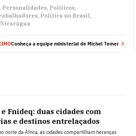
Personalidades
Políticos
Trabalhadores
Política no Brasil
Nicarágua
XIMO
Conheça a equipe ministerial de Michel Temer
 e Fnideq: duas cidades com
rias e destinos entrelaçados
no norte da África, as cidades compartilham heranças