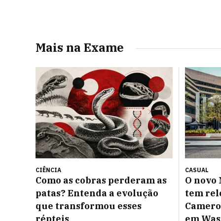
Mais na Exame
CIÊNCIA
CASUAL
Como as cobras perderam as
O novo 
patas? Entenda a evolução
tem rel
que transformou esses
Cameron
répteis
em Was