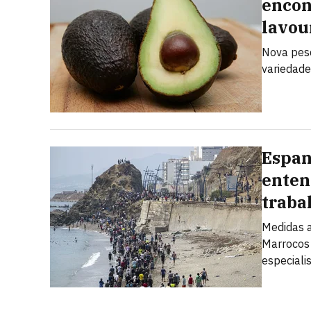
encon
lavou
Nova pesq
variedade
Espan
enten
traba
Medidas a
Marrocos 
especiali