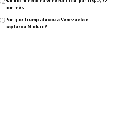
02
Salário mínimo na Venezuela cai para R$ 2,72
por mês
03
Por que Trump atacou a Venezuela e
capturou Maduro?