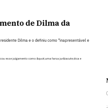
amento de Dilma da
residente Dilma e o definiu como "inapresentável e
ficou esse julgamento como &quot;uma farsa jur&iacute;dica e