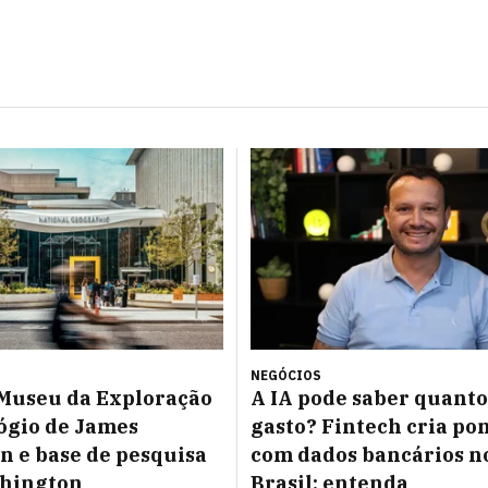
NEGÓCIOS
Museu da Exploração
A IA pode saber quanto
ógio de James
gasto? Fintech cria po
 e base de pesquisa
com dados bancários n
hington
Brasil; entenda