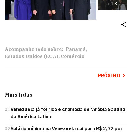
+
13
Acompanhe tudo sobre:
Panamá
Estados Unidos (EUA)
Comércio
PRÓXIMO
Mais lidas
01
Venezuela já foi rica e chamada de 'Arábia Saudita'
da América Latina
02
Salário mínimo na Venezuela cai para R$ 2,72 por