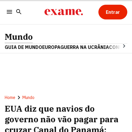
Entrar
Mundo
GUIA DE MUNDO
EUROPA
GUERRA NA UCRÂNIA
CONFLITO
Home
Mundo
EUA diz que navios do
governo não vão pagar para
cruzar Canal do Panamá;