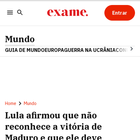
Entrar
Mundo
GUIA DE MUNDO
EUROPA
GUERRA NA UCRÂNIA
CONFLITO
Home
Mundo
Lula afirmou que não
reconhece a vitória de
Maduro e que ele deve