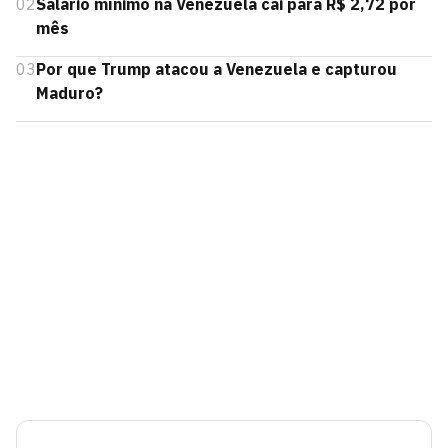
02
Salário mínimo na Venezuela cai para R$ 2,72 por
mês
03
Por que Trump atacou a Venezuela e capturou
Maduro?