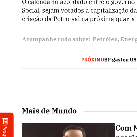
O calendário acordado entre o governo 
Social, sejam votados a capitalização d
criação da Petro-sal na próxima quarta-f
Acompanhe tudo sobre:
Petróleo
Ener
PRÓXIMO
BP gastou US$
Mais de Mundo
Com Mi
Pesquisa