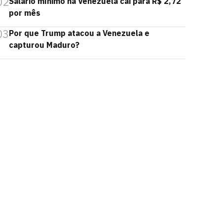
02
Salário mínimo na Venezuela cai para R$ 2,72
por mês
03
Por que Trump atacou a Venezuela e
capturou Maduro?