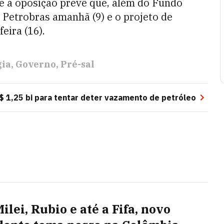
e a oposição prevê que, além do Fundo
a Petrobras amanhã (9) e o projeto de
eira (16).
gia
Governo
Pré-sal
 1,25 bi para tentar deter vazamento de petróleo
lei, Rubio e até a Fifa, novo