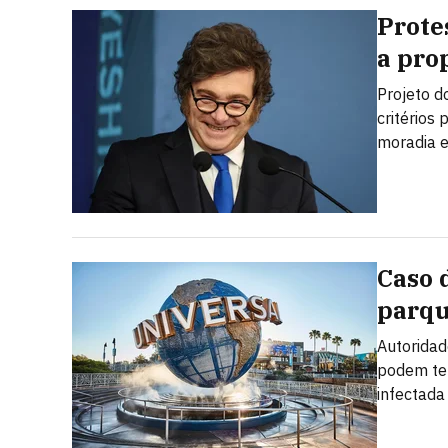
Prote
a prop
Projeto d
critérios
moradia e
Caso 
parqu
Autoridad
podem ter
infectada