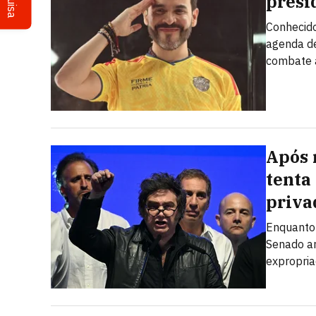
presi
Conhecido
agenda de
combate 
Após 
tenta
priva
Enquanto 
Senado ar
expropria