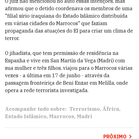
O juiz não mencionou no auto essas intenções, mas
afirmou que o detido coordenava os membros de uma
"filial sírio-iraquiana do Estado Islâmico distribuída
em várias cidades do Marrocos" que faziam
propaganda das atuações do EI para criar um clima de
terror.
O jihadista, que tem permissão de residência na
Espanha e vive em San Martín da Vega (Madri) com
sua mulher e três filhos, viajou para o Marrocos várias
vezes - a última em 17 de junho - através da
passagem fronteiriça de Beni Enzar em Melilla, onde
opera a rede terrorista investigada.
Acompanhe tudo sobre:
Terrorismo
África
Estado Islâmico
Marrocos
Madri
PRÓXIMO