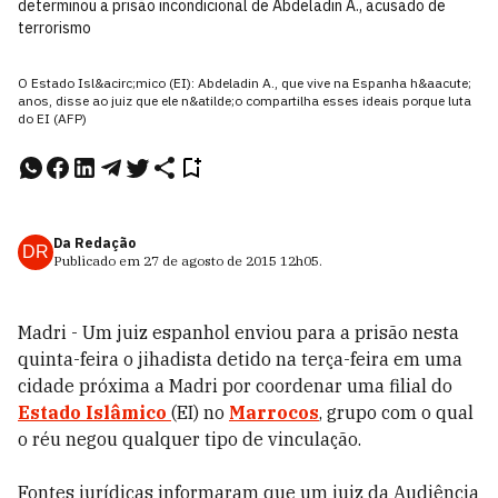
determinou a prisão incondicional de Abdeladin A., acusado de
terrorismo
O Estado Isl&acirc;mico (EI): Abdeladin A., que vive na Espanha h&aacute;
anos, disse ao juiz que ele n&atilde;o compartilha esses ideais porque luta
do EI (AFP)
Da Redação
DR
Publicado em
27 de agosto de 2015
12h05
.
Madri - Um juiz espanhol enviou para a prisão nesta
quinta-feira o jihadista detido na terça-feira em uma
cidade próxima a Madri por coordenar uma filial do
Estado Islâmico
(EI) no
Marrocos
, grupo com o qual
o réu negou qualquer tipo de vinculação.
Fontes jurídicas informaram que um juiz da Audiência