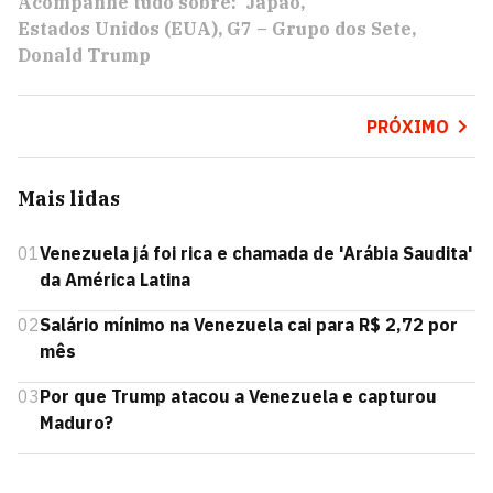
Acompanhe tudo sobre:
Japão
Estados Unidos (EUA)
G7 – Grupo dos Sete
Donald Trump
PRÓXIMO
Mais lidas
01
Venezuela já foi rica e chamada de 'Arábia Saudita'
da América Latina
02
Salário mínimo na Venezuela cai para R$ 2,72 por
mês
03
Por que Trump atacou a Venezuela e capturou
Maduro?