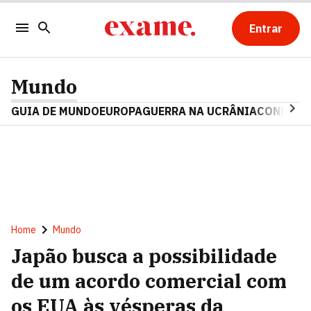
Entrar
Mundo
GUIA DE MUNDO
EUROPA
GUERRA NA UCRÂNIA
CONFLITO
Home
Mundo
Japão busca a possibilidade
de um acordo comercial com
os EUA às vésperas da