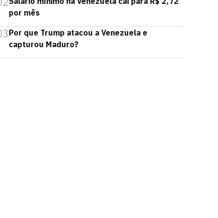
02
Salário mínimo na Venezuela cai para R$ 2,72
por mês
03
Por que Trump atacou a Venezuela e
capturou Maduro?