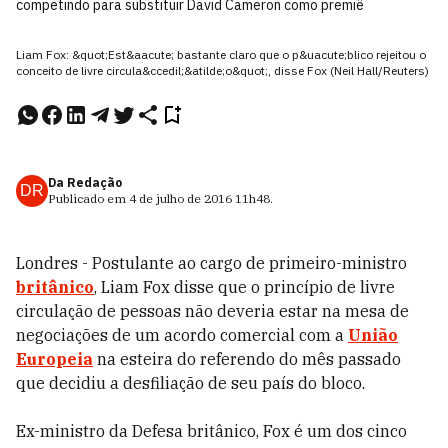
competindo para substituir David Cameron como premiê
Liam Fox: &quot;Est&aacute; bastante claro que o p&uacute;blico rejeitou o
conceito de livre circula&ccedil;&atilde;o&quot;, disse Fox (Neil Hall/Reuters)
Da Redação
DR
Publicado em
4 de julho de 2016
11h48
.
Londres - Postulante ao cargo de primeiro-ministro
britânico
, Liam Fox disse que o princípio de livre
circulação de pessoas não deveria estar na mesa de
negociações de um acordo comercial com a
União
Europeia
na esteira do referendo do mês passado
que decidiu a desfiliação de seu país do bloco.
Ex-ministro da Defesa britânico, Fox é um dos cinco