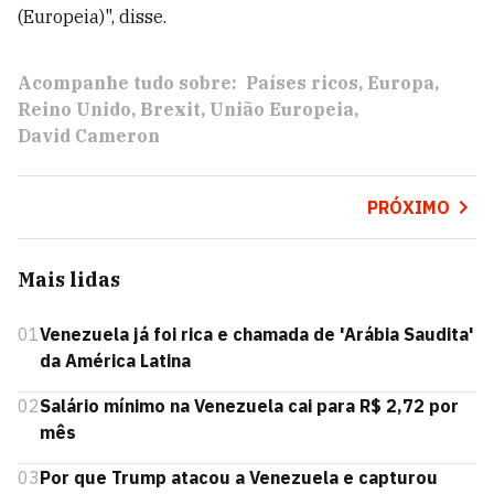
(Europeia)", disse.
Acompanhe tudo sobre:
Países ricos
Europa
Reino Unido
Brexit
União Europeia
David Cameron
PRÓXIMO
Mais lidas
01
Venezuela já foi rica e chamada de 'Arábia Saudita'
da América Latina
02
Salário mínimo na Venezuela cai para R$ 2,72 por
mês
03
Por que Trump atacou a Venezuela e capturou