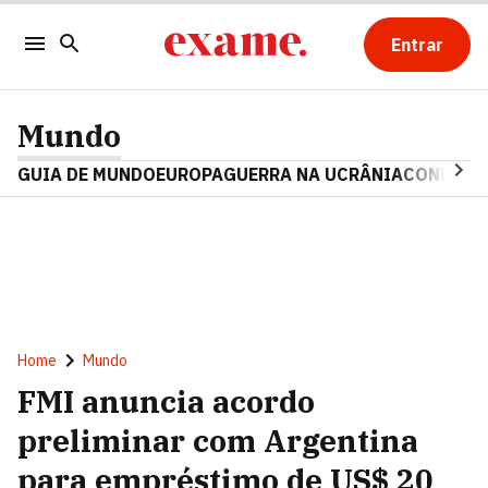
Entrar
Mundo
GUIA DE MUNDO
EUROPA
GUERRA NA UCRÂNIA
CONFLITO
Home
Mundo
FMI anuncia acordo
preliminar com Argentina
para empréstimo de US$ 20