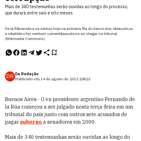
Mais de 340 testemunhas serão ouvidas ao longo do processo,
que durará entre seis e oito meses
De la R&uacute;a se sentou hoje na primeira fila do banco dos r&eacute;us
e n&atilde;o fez nenhum coment&aacute;rio ao chegar no tribunal
(Wikimedia Commons)
Da Redação
DR
Publicado em
14 de agosto de 2012
20h23
.
Buenos Aires - O ex-presidente argentino Fernando de
la Rúa começou a ser julgado nesta terça-feira em um
tribunal do país junto com outros sete acusados de
pagar
suborno
a senadores em 2000.
Mais de 340 testemunhas serão ouvidas ao longo do