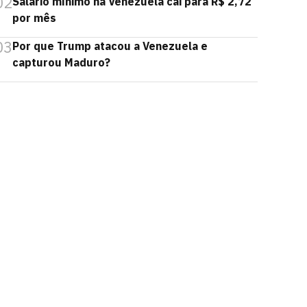
02
Salário mínimo na Venezuela cai para R$ 2,72
por mês
03
Por que Trump atacou a Venezuela e
capturou Maduro?