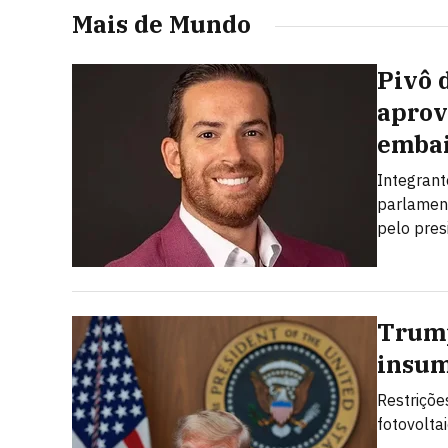
Mais de Mundo
Pivô 
aprov
embai
Integrant
parlamen
pelo pres
Trump
insum
Restriçõe
fotovolta