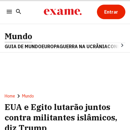
Entrar
Mundo
GUIA DE MUNDO
EUROPA
GUERRA NA UCRÂNIA
CONFLITO
Home
Mundo
EUA e Egito lutarão juntos
contra militantes islâmicos,
diz Trump