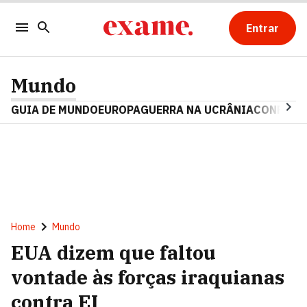
Entrar
Mundo
GUIA DE MUNDO
EUROPA
GUERRA NA UCRÂNIA
CONFLITO
Home
Mundo
EUA dizem que faltou
vontade às forças iraquianas
contra EI