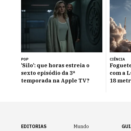
POP
CIÊNCIA
'Silo': que horas estreia o
Foguete
sexto episódio da 3ª
com a L
temporada na Apple TV?
18 metr
EDITORIAS
Mundo
GUI