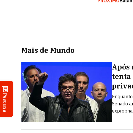
PRÓXIMO
Salão
Mais de Mundo
Após 
tenta
priva
Pesquisa
Enquanto 
Senado ar
expropria