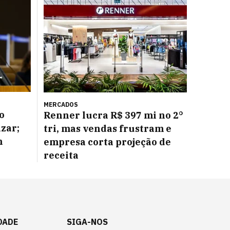
MERCADOS
o
Renner lucra R$ 397 mi no 2°
azar;
tri, mas vendas frustram e
m
empresa corta projeção de
receita
DADE
SIGA-NOS