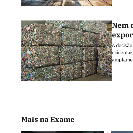
Nem o
expor
A decisão
ocidentai
amplamen
Mais na Exame