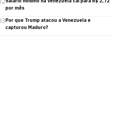
02
Salário mínimo na Venezuela cai para R$ 2,72
por mês
03
Por que Trump atacou a Venezuela e
capturou Maduro?