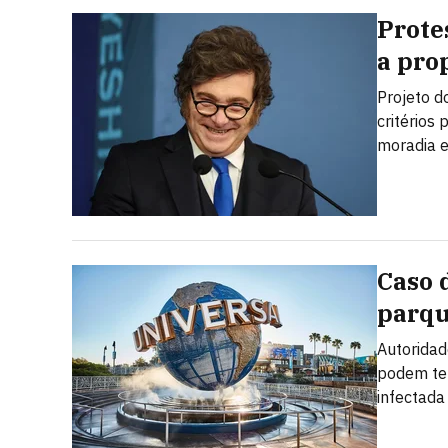
Prote
a prop
Projeto d
critérios
moradia e
Caso 
parqu
Autoridad
podem ter
infectada