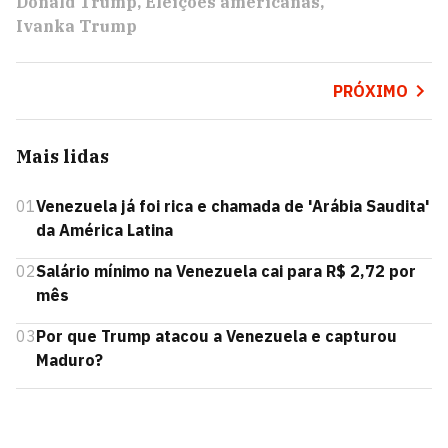
Donald Trump
Eleições americanas
Ivanka Trump
PRÓXIMO
Mais lidas
01
Venezuela já foi rica e chamada de 'Arábia Saudita'
da América Latina
02
Salário mínimo na Venezuela cai para R$ 2,72 por
mês
03
Por que Trump atacou a Venezuela e capturou
Maduro?