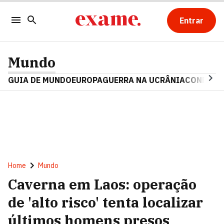
Entrar
Mundo
GUIA DE MUNDO
EUROPA
GUERRA NA UCRÂNIA
CONFLITO
Home
Mundo
Caverna em Laos: operação
de 'alto risco' tenta localizar
últimos homens presos