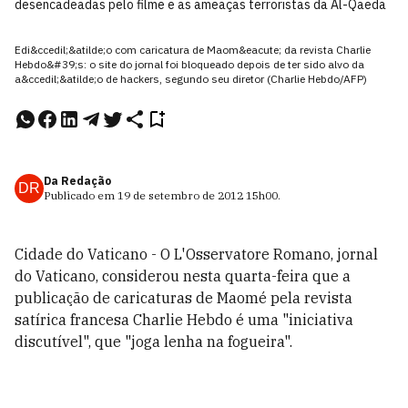
desencadeadas pelo filme e as ameaças terroristas da Al-Qaeda
Edi&ccedil;&atilde;o com caricatura de Maom&eacute; da revista Charlie
Hebdo&#39;s: o site do jornal foi bloqueado depois de ter sido alvo da
a&ccedil;&atilde;o de hackers, segundo seu diretor (Charlie Hebdo/AFP)
Da Redação
DR
Publicado em
19 de setembro de 2012
15h00
.
Cidade do Vaticano - O L'Osservatore Romano, jornal
do Vaticano, considerou nesta quarta-feira que a
publicação de caricaturas de Maomé pela revista
satírica francesa Charlie Hebdo é uma "iniciativa
discutível", que "joga lenha na fogueira".