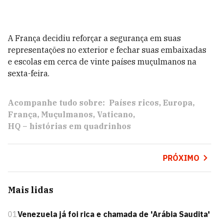
A França decidiu reforçar a segurança em suas
representações no exterior e fechar suas embaixadas
e escolas em cerca de vinte países muçulmanos na
sexta-feira.
Acompanhe tudo sobre:
Países ricos
Europa
França
Muçulmanos
Vaticano
HQ – histórias em quadrinhos
PRÓXIMO
Mais lidas
01
Venezuela já foi rica e chamada de 'Arábia Saudita'