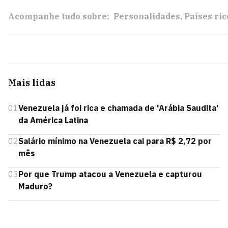
Acompanhe tudo sobre:
Personalidades
Países ric
Mais lidas
01
Venezuela já foi rica e chamada de 'Arábia Saudita'
da América Latina
02
Salário mínimo na Venezuela cai para R$ 2,72 por
mês
03
Por que Trump atacou a Venezuela e capturou
Maduro?