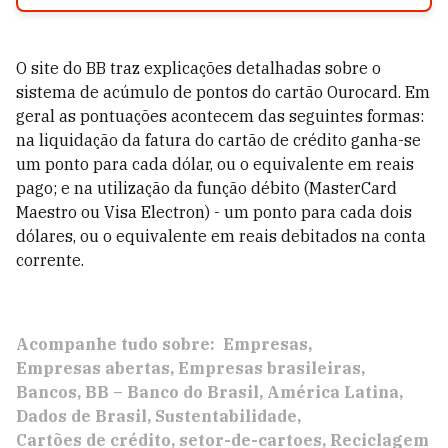
O site do BB traz explicações detalhadas sobre o
sistema de acúmulo de pontos do cartão Ourocard. Em
geral as pontuações acontecem das seguintes formas:
na liquidação da fatura do cartão de crédito ganha-se
um ponto para cada dólar, ou o equivalente em reais
pago; e na utilização da função débito (MasterCard
Maestro ou Visa Electron) - um ponto para cada dois
dólares, ou o equivalente em reais debitados na conta
corrente.
Acompanhe tudo sobre:
Empresas
Empresas abertas
Empresas brasileiras
Bancos
BB – Banco do Brasil
América Latina
Dados de Brasil
Sustentabilidade
Cartões de crédito
setor-de-cartoes
Reciclagem