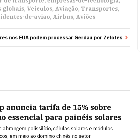
r de transporte
empresas-de-tecnologia
 globais
Veículos
Aviação
Transportes
identes-de-aviao
Airbus
Aviões
ores nos EUA podem processar Gerdau por Zelotes
 anuncia tarifa de 15% sobre
o essencial para painéis solares
s abrangem polissilício, células solares e módulos
icos, em meio ao domínio chinês no setor