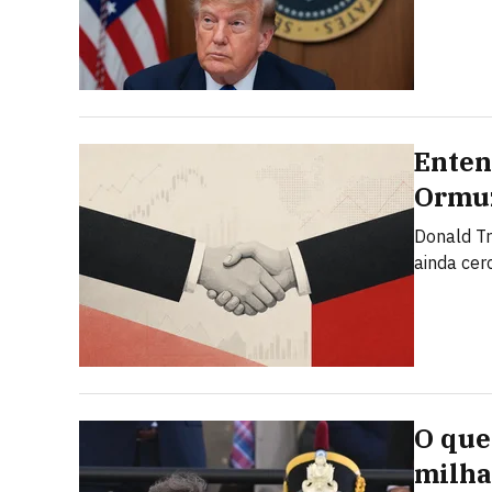
Enten
Ormuz
Donald T
ainda cer
O que 
milha