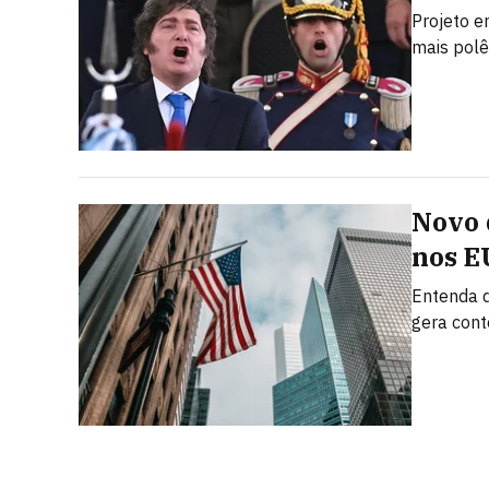
Projeto e
mais polê
Novo 
nos E
Entenda q
gera con