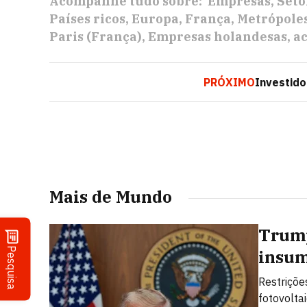
Acompanhe tudo sobre:
Empresas
Seto
Países ricos
Europa
França
Metrópoles
Paris (França)
Empresas holandesas
ac
PRÓXIMO
Investid
Mais de Mundo
Trump
Pesquisa
insum
Restriçõe
fotovolta