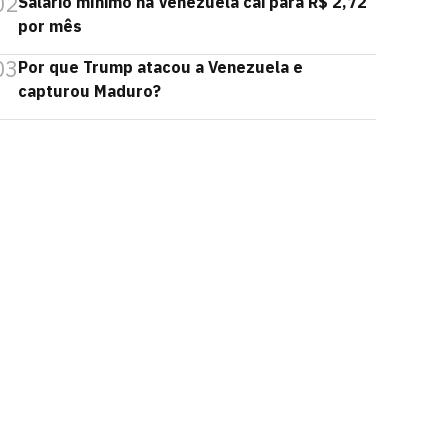
02
Salário mínimo na Venezuela cai para R$ 2,72
por mês
03
Por que Trump atacou a Venezuela e
capturou Maduro?