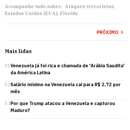
Acompanhe tudo sobre:
Ataques terroristas
Estados Unidos (EUA)
Flórida
PRÓXIMO
Mais lidas
01
Venezuela já foi rica e chamada de 'Arábia Saudita'
da América Latina
02
Salário mínimo na Venezuela cai para R$ 2,72 por
mês
03
Por que Trump atacou a Venezuela e capturou
Maduro?