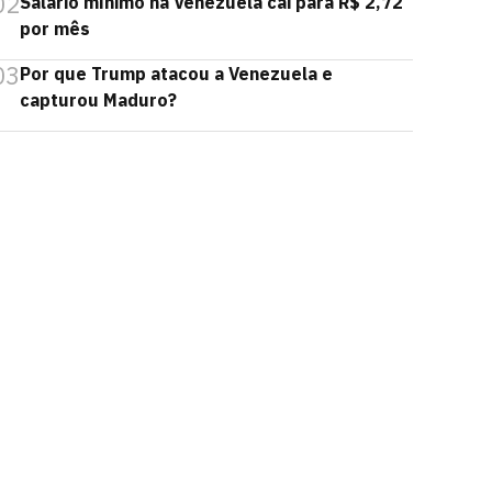
02
Salário mínimo na Venezuela cai para R$ 2,72
por mês
03
Por que Trump atacou a Venezuela e
capturou Maduro?