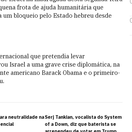
quena frota de ajuda humanitária que
 a um bloqueio pelo Estado hebreu desde
ernacional que pretendia levar
ou Israel a uma grave crise diplomática, na
ente americano Barack Obama e o primeiro-
u.
ra neutralidade na
Serj Tankian, vocalista do System
encial
of a Down, diz que baterista se
arrependeu de votar em Trump