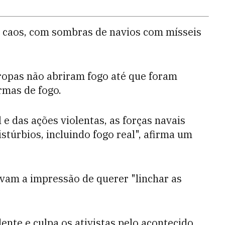
 caos, com sombras de navios com mísseis
tropas não abriram fogo até que foram
rmas de fogo.
e das ações violentas, as forças navais
túrbios, incluindo fogo real", afirma um
vam a impressão de querer "linchar as
nte e culpa os ativistas pelo acontecido.