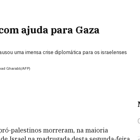
a com ajuda para Gaza
causou uma imensa crise diplomática para os israelenses
mad Gharabli/AFP)
 pró-palestinos morreram, na maioria
 de Israel na madrugada desta segunda-feira