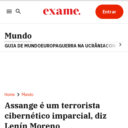
Entrar
Mundo
GUIA DE MUNDO
EUROPA
GUERRA NA UCRÂNIA
CONFLITO
Home
Mundo
Assange é um terrorista
cibernético imparcial, diz
Lenín Moreno