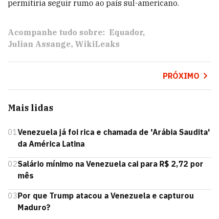
permitiria seguir rumo ao país sul-americano.
Acompanhe tudo sobre:
Equador
Julian Assange
WikiLeaks
PRÓXIMO
Mais lidas
01
Venezuela já foi rica e chamada de 'Arábia Saudita'
da América Latina
02
Salário mínimo na Venezuela cai para R$ 2,72 por
mês
03
Por que Trump atacou a Venezuela e capturou
Maduro?