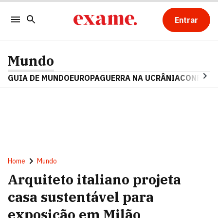
Entrar
Mundo
GUIA DE MUNDO
EUROPA
GUERRA NA UCRÂNIA
CONFLITO
Home
Mundo
Arquiteto italiano projeta
casa sustentável para
exposição em Milão