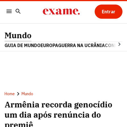
Entrar
Mundo
GUIA DE MUNDO
EUROPA
GUERRA NA UCRÂNIA
CONFLITO
Home
Mundo
Armênia recorda genocídio
um dia após renúncia do
premiê