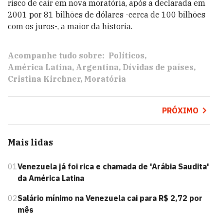
risco de cair em nova moratória, após a declarada em
2001 por 81 bilhões de dólares -cerca de 100 bilhões
com os juros-, a maior da historia.
Acompanhe tudo sobre:
Políticos
América Latina
Argentina
Dívidas de países
Cristina Kirchner
Moratória
PRÓXIMO
Mais lidas
01
Venezuela já foi rica e chamada de 'Arábia Saudita'
da América Latina
02
Salário mínimo na Venezuela cai para R$ 2,72 por
mês