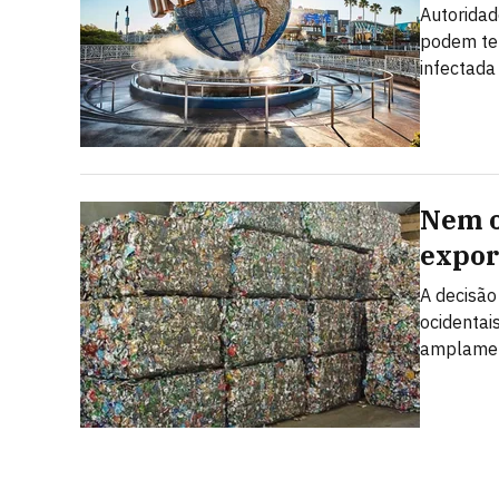
Autoridad
podem ter
infectada
Nem o
expor
A decisão
ocidentai
amplamen