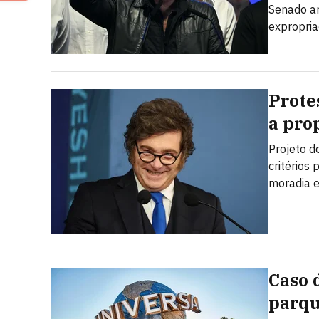
Senado ar
expropria
Prote
a prop
Projeto d
critérios
moradia e
Caso 
parqu