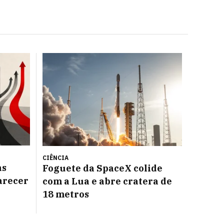
CIÊNCIA
as
Foguete da SpaceX colide
arecer
com a Lua e abre cratera de
18 metros