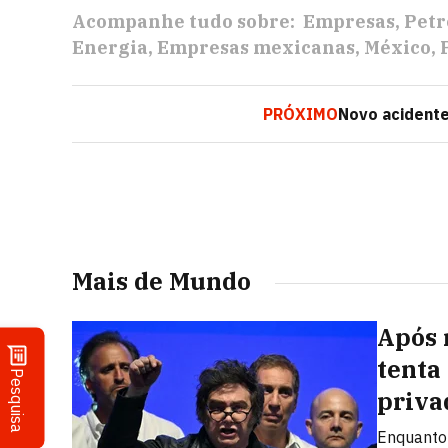
Acompanhe tudo sobre:
Empresas
Petr
Energia
Empresas mexicanas
México
PRÓXIMO
Novo acident
Mais de Mundo
Após 
tenta
Pesquisa
priva
Enquanto 