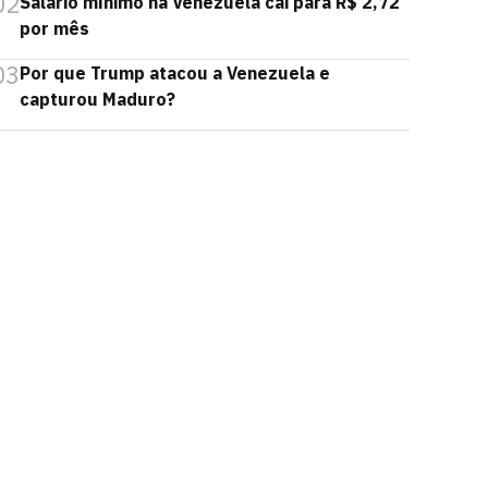
02
Salário mínimo na Venezuela cai para R$ 2,72
por mês
03
Por que Trump atacou a Venezuela e
capturou Maduro?