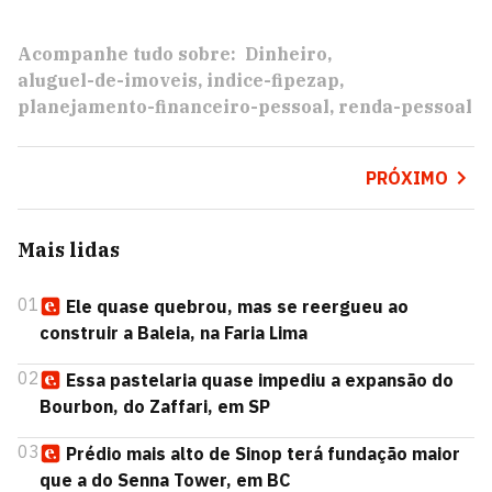
Acompanhe tudo sobre:
Dinheiro
aluguel-de-imoveis
indice-fipezap
planejamento-financeiro-pessoal
renda-pessoal
PRÓXIMO
Mais lidas
01
Ele quase quebrou, mas se reergueu ao
construir a Baleia, na Faria Lima
02
Essa pastelaria quase impediu a expansão do
Bourbon, do Zaffari, em SP
03
Prédio mais alto de Sinop terá fundação maior
que a do Senna Tower, em BC