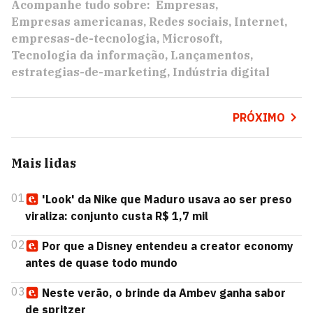
Acompanhe tudo sobre:
Empresas
Empresas americanas
Redes sociais
Internet
empresas-de-tecnologia
Microsoft
Tecnologia da informação
Lançamentos
estrategias-de-marketing
Indústria digital
PRÓXIMO
Mais lidas
01
'Look' da Nike que Maduro usava ao ser preso
viraliza: conjunto custa R$ 1,7 mil
02
Por que a Disney entendeu a creator economy
antes de quase todo mundo
03
Neste verão, o brinde da Ambev ganha sabor
de spritzer