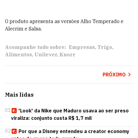
O produto apresenta as versões Alho Temperado e
Alecrim e Salsa.
Acompanhe tudo sobre:
Empresas
Trigo
Alimentos
Unilever
Knorr
PRÓXIMO
Mais lidas
01
'Look' da Nike que Maduro usava ao ser preso
viraliza: conjunto custa R$ 1,7 mil
02
Por que a Disney entendeu a creator economy