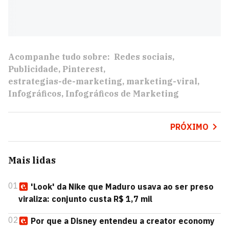
Acompanhe tudo sobre:
Redes sociais
Publicidade
Pinterest
estrategias-de-marketing
marketing-viral
Infográficos
Infográficos de Marketing
PRÓXIMO
Mais lidas
01
'Look' da Nike que Maduro usava ao ser preso
viraliza: conjunto custa R$ 1,7 mil
02
Por que a Disney entendeu a creator economy