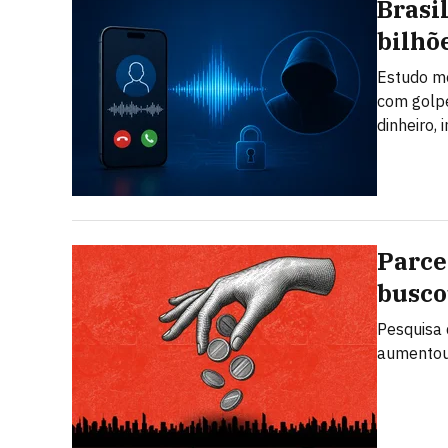
Brasi
bilhõ
Estudo mo
com golpe
dinheiro,
Parce
busco
Pesquisa 
aumentou