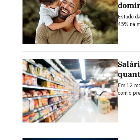
domi
Estudo da
45% na m
Salár
quant
Em 12 mes
com o pr