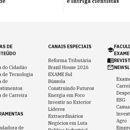
ade
e intriga cientistas
AS DE
CANAIS ESPECIAIS
FACUL
NTEÚDO
EXAME
Reforma Tributária
REVIS
a do Cidadão
Brazil House 2026
NEWSL
a de Tecnologia
EXAME Sul
Exame
a de
Bússola
Carrei
estimentos
Construindo Futuros
Despe
 de Carreira
Energia em Foco
ESG
Investir no Exterior
Casua
Líderes
RAMENTAS
Invest
Extraordinários
Agro
Negócios em Luta
culadora de
Empr