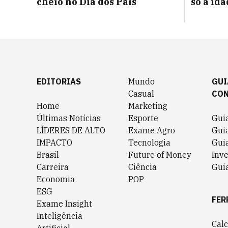
cheio no Dia dos Pais
só a id
EDITORIAS
Mundo
GUI
Casual
CO
Home
Marketing
Últimas Notícias
Esporte
Gui
LÍDERES DE ALTO
Exame Agro
Gui
IMPACTO
Tecnologia
Gui
Brasil
Future of Money
Inv
Carreira
Ciência
Guia
Economia
POP
ESG
FER
Exame Insight
Inteligência
Cal