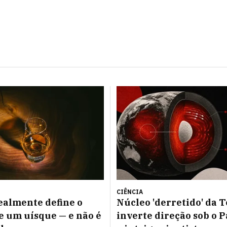
CIÊNCIA
ealmente define o
Núcleo 'derretido' da 
e um uísque — e não é
inverte direção sob o P