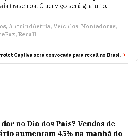
is traseiros. O serviço será gratuito.
os
Autoindústria
Veículos
Montadoras
ceFox
Recall
rolet Captiva será convocada para recall no Brasil
 dar no Dia dos Pais? Vendas de
ário aumentam 45% na manhã do