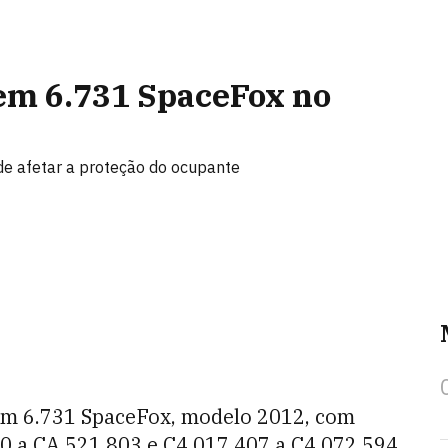
 em 6.731 SpaceFox no
de afetar a proteção do ocupante
m 6.731 SpaceFox, modelo 2012, com
0 a CA 521 803 e C4 017 407 a C4 072 594.