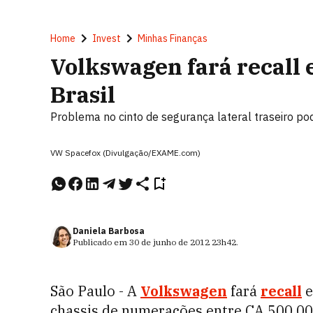
Home
Invest
Minhas Finanças
Volkswagen fará recall
Brasil
Problema no cinto de segurança lateral traseiro po
VW Spacefox (Divulgação/EXAME.com)
Daniela Barbosa
Publicado em
30 de junho de 2012
23h42
.
São Paulo - A
Volkswagen
fará
recall
e
chassis de numerações entre CA 500 00