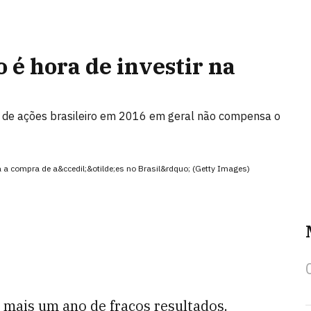
 é hora de investir na
o de ações brasileiro em 2016 em geral não compensa o
a a compra de a&ccedil;&otilde;es no Brasil&rdquo; (Getty Images)
6 mais um ano de fracos resultados.