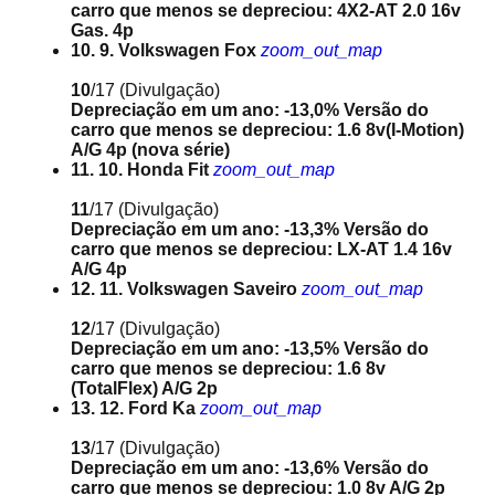
carro que menos se depreciou: 4X2-AT 2.0 16v
Gas. 4p
10. 9. Volkswagen Fox
zoom_out_map
10
/17
(Divulgação)
Depreciação em um ano: -13,0%
Versão do
carro que menos se depreciou: 1.6 8v(I-Motion)
A/G 4p (nova série)
11. 10. Honda Fit
zoom_out_map
11
/17
(Divulgação)
Depreciação em um ano: -13,3%
Versão do
carro que menos se depreciou: LX-AT 1.4 16v
A/G 4p
12. 11. Volkswagen Saveiro
zoom_out_map
12
/17
(Divulgação)
Depreciação em um ano: -13,5%
Versão do
carro que menos se depreciou: 1.6 8v
(TotalFlex) A/G 2p
13. 12. Ford Ka
zoom_out_map
13
/17
(Divulgação)
Depreciação em um ano: -13,6%
Versão do
carro que menos se depreciou: 1.0 8v A/G 2p