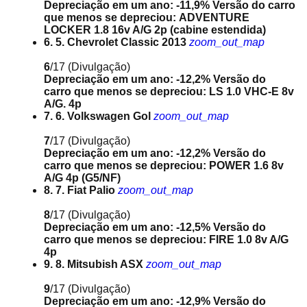
Depreciação em um ano: -11,9%
Versão do carro
que menos se depreciou: ADVENTURE
LOCKER 1.8 16v A/G 2p (cabine estendida)
6. 5. Chevrolet Classic 2013
zoom_out_map
6
/17
(Divulgação)
Depreciação em um ano: -12,2%
Versão do
carro que menos se depreciou: LS 1.0 VHC-E 8v
A/G. 4p
7. 6. Volkswagen Gol
zoom_out_map
7
/17
(Divulgação)
Depreciação em um ano: -12,2%
Versão do
carro que menos se depreciou: POWER 1.6 8v
A/G 4p (G5/NF)
8. 7. Fiat Palio
zoom_out_map
8
/17
(Divulgação)
Depreciação em um ano: -12,5%
Versão do
carro que menos se depreciou: FIRE 1.0 8v A/G
4p
9. 8. Mitsubish ASX
zoom_out_map
9
/17
(Divulgação)
Depreciação em um ano: -12,9%
Versão do