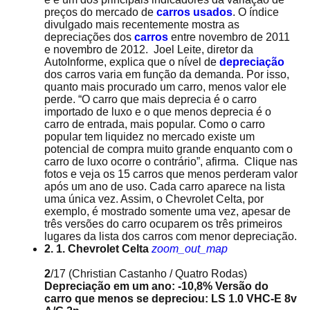
preços do mercado de
carros usados
. O índice
divulgado mais recentemente mostra as
depreciações dos
carros
entre novembro de 2011
e novembro de 2012. Joel Leite, diretor da
AutoInforme, explica que o nível de
depreciação
dos carros varia em função da demanda. Por isso,
quanto mais procurado um carro, menos valor ele
perde. “O carro que mais deprecia é o carro
importado de luxo e o que menos deprecia é o
carro de entrada, mais popular. Como o carro
popular tem liquidez no mercado existe um
potencial de compra muito grande enquanto com o
carro de luxo ocorre o contrário”, afirma. Clique nas
fotos e veja os 15 carros que menos perderam valor
após um ano de uso. Cada carro aparece na lista
uma única vez. Assim, o Chevrolet Celta, por
exemplo, é mostrado somente uma vez, apesar de
três versões do carro ocuparem os três primeiros
lugares da lista dos carros com menor depreciação.
2. 1. Chevrolet Celta
zoom_out_map
2
/17
(Christian Castanho / Quatro Rodas)
Depreciação em um ano: -10,8%
Versão do
carro que menos se depreciou: LS 1.0 VHC-E 8v