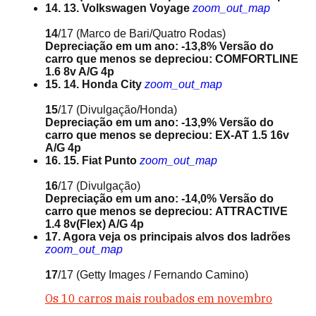
14. 13. Volkswagen Voyage
zoom_out_map
14
/17
(Marco de Bari/Quatro Rodas)
Depreciação em um ano: -13,8%
Versão do
carro que menos se depreciou: COMFORTLINE
1.6 8v A/G 4p
15. 14. Honda City
zoom_out_map
15
/17
(Divulgação/Honda)
Depreciação em um ano: -13,9%
Versão do
carro que menos se depreciou: EX-AT 1.5 16v
A/G 4p
16. 15. Fiat Punto
zoom_out_map
16
/17
(Divulgação)
Depreciação em um ano: -14,0%
Versão do
carro que menos se depreciou: ATTRACTIVE
1.4 8v(Flex) A/G 4p
17. Agora veja os principais alvos dos ladrões
zoom_out_map
17
/17
(Getty Images / Fernando Camino)
Os 10 carros mais roubados em novembro