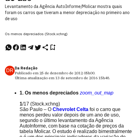
Levantamento da Agência AutoInforme/Molicar mostra quais
foram os carros que tiveram a menor depreciação no primeiro ano
de uso
Os menos depreciados (Stock.xchng)
Da Redação
DR
Publicado em
25 de dezembro de 2012
05h00
.
Última atualização em
13 de setembro de 2016
15h48
.
1. Os menos depreciados
zoom_out_map
1
/17
(Stock.xchng)
São Paulo – O
Chevrolet Celta
foi o carro que
menos perdeu valor depois de um ano de uso,
segundo o último levantamento da Agência
AutoInforme, com base na cotação de preços da
tabela Molicar. O estudo é realizado bimestralmente
e é um dos principais indicadores da variação de