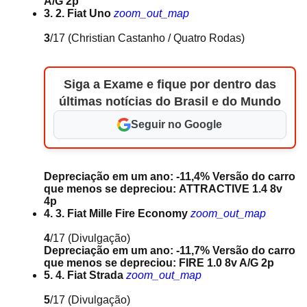
A/G 2p
3. 2. Fiat Uno
zoom_out_map
3
/17
(Christian Castanho / Quatro Rodas)
Siga a Exame e fique por dentro das
últimas notícias do Brasil e do Mundo
Seguir no Google
Depreciação em um ano: -11,4%
Versão do carro
que menos se depreciou: ATTRACTIVE 1.4 8v
4p
4. 3. Fiat Mille Fire Economy
zoom_out_map
4
/17
(Divulgação)
Depreciação em um ano: -11,7%
Versão do carro
que menos se depreciou: FIRE 1.0 8v A/G 2p
5. 4. Fiat Strada
zoom_out_map
5
/17
(Divulgação)