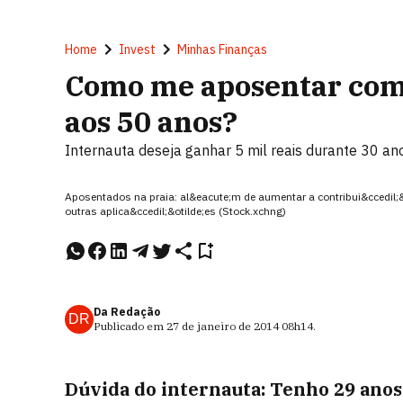
Home
Invest
Minhas Finanças
Como me aposentar com 
aos 50 anos?
Internauta deseja ganhar 5 mil reais durante 30 ano
Aposentados na praia: al&eacute;m de aumentar a contribui&ccedil;&a
outras aplica&ccedil;&otilde;es (Stock.xchng)
Da Redação
DR
Publicado em
27 de janeiro de 2014
08h14
.
Dúvida do internauta: Tenho 29 anos