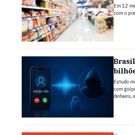
Em 12 mes
com o pr
Brasi
bilhõ
Estudo mo
com golpe
dinheiro,