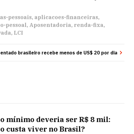
as-pessoais
aplicacoes-financeiras
o-pessoal
Aposentadoria
renda-fixa
vada
LCI
entado brasileiro recebe menos de US$ 20 por dia
io mínimo deveria ser R$ 8 mil:
o custa viver no Brasil?