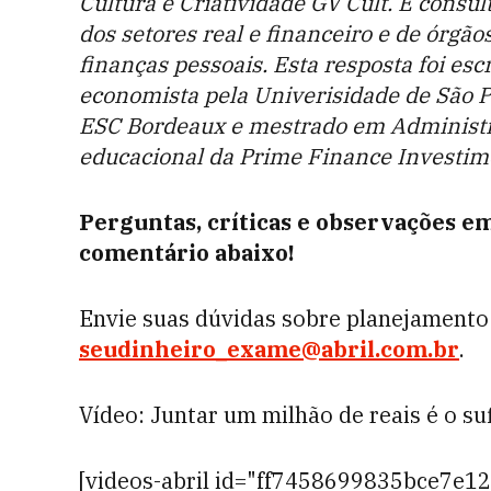
Cultura e Criatividade GV Cult. É consu
dos setores real e financeiro e de órgã
finanças pessoais. Esta resposta foi esc
economista pela Univerisidade de São P
ESC Bordeaux e mestrado em Administr
educacional da Prime Finance Investim
Perguntas, críticas e observações em
comentário abaixo!
Envie suas dúvidas sobre planejamento 
seudinheiro_exame@abril.com.br
.
Vídeo: Juntar um milhão de reais é o su
[videos-abril id="ff7458699835bce7e12