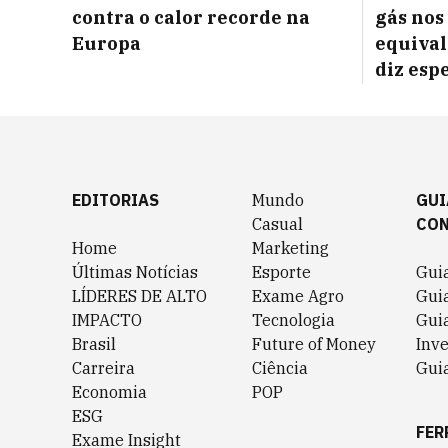
contra o calor recorde na
gás nos
Europa
equival
diz espe
EDITORIAS
Mundo
GUI
Casual
CO
Home
Marketing
Últimas Notícias
Esporte
Gui
LÍDERES DE ALTO
Exame Agro
Gui
IMPACTO
Tecnologia
Gui
Brasil
Future of Money
Inv
Carreira
Ciência
Guia
Economia
POP
ESG
FER
Exame Insight