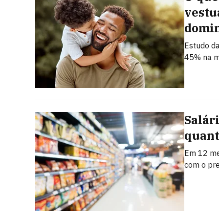
vestu
domi
Estudo da
45% na m
Salár
quant
Em 12 mes
com o pr