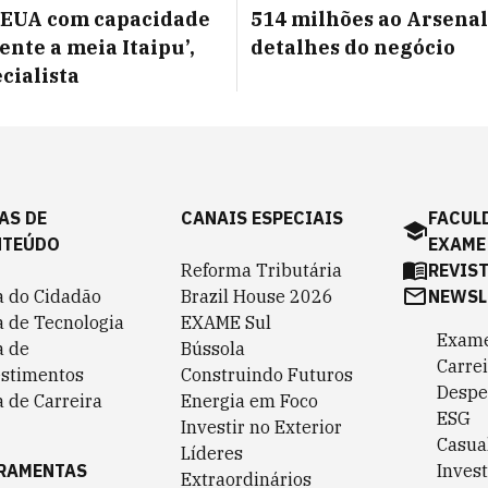
 EUA com capacidade
514 milhões ao Arsenal;
ente a meia Itaipu’,
detalhes do negócio
cialista
AS DE
CANAIS ESPECIAIS
FACUL
NTEÚDO
EXAME
Reforma Tributária
REVIS
a do Cidadão
Brazil House 2026
NEWSL
a de Tecnologia
EXAME Sul
Exame
a de
Bússola
Carrei
estimentos
Construindo Futuros
Despe
 de Carreira
Energia em Foco
ESG
Investir no Exterior
Casua
Líderes
RAMENTAS
Invest
Extraordinários