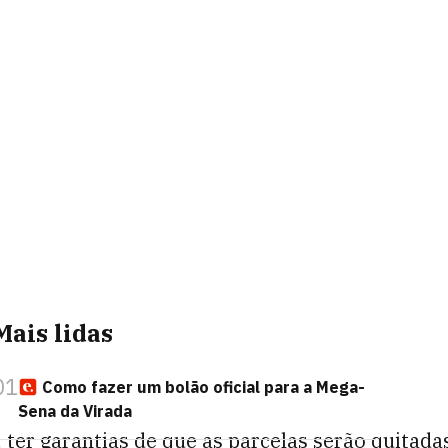
Mais lidas
01
Como fazer um bolão oficial para a Mega-
Sena da Virada
, ter garantias de que as parcelas serão quita