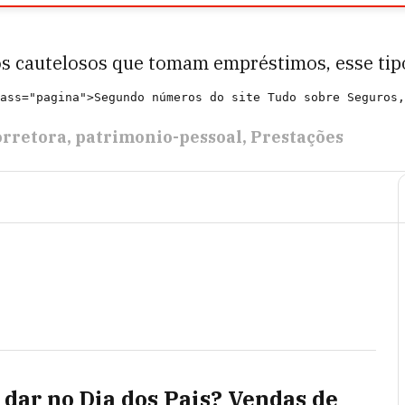
uos cautelosos que tomam empréstimos, esse tip
orretora
patrimonio-pessoal
Prestações
 dar no Dia dos Pais? Vendas de