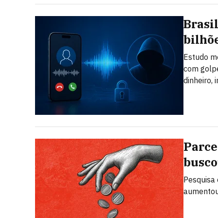
Brasi
bilhõ
Estudo mo
com golpe
dinheiro,
Parce
busco
Pesquisa 
aumentou