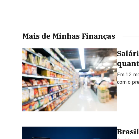
Mais de Minhas Finanças
Salár
quant
Em 12 mes
com o pr
Brasi