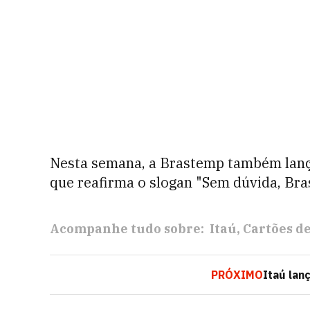
Nesta semana, a Brastemp também lanç
que reafirma o slogan
"Sem dúvida, Bra
Acompanhe tudo sobre:
Itaú
Cartões de
PRÓXIMO
Itaú lan