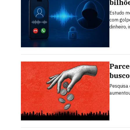
bilhõ
Estudo mo
com golpe
dinheiro,
Parce
busco
Pesquisa 
aumentou