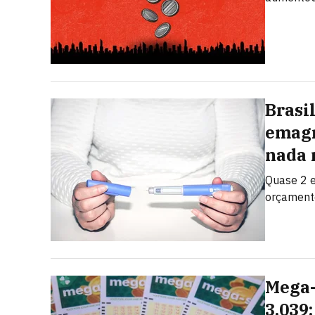
Brasi
emagr
nada 
Quase 2 e
orçamento
Mega-
3.039