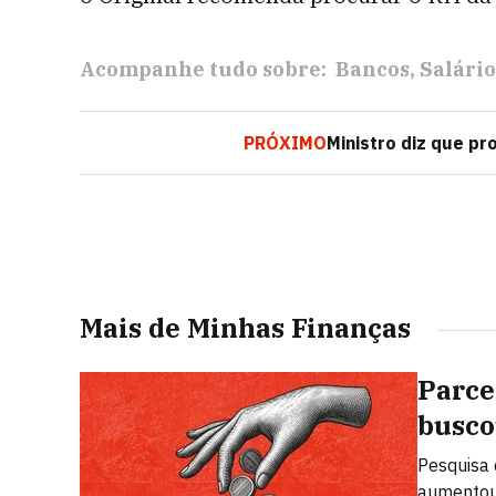
Acompanhe tudo sobre:
Bancos
Salário
PRÓXIMO
Ministro diz que pr
Mais de Minhas Finanças
Parce
busco
Pesquisa 
aumentou